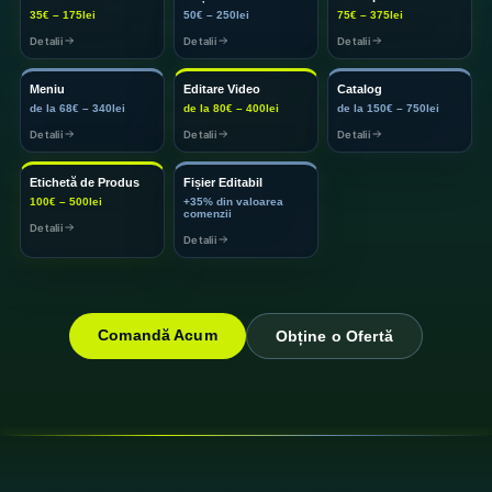
35€ – 175lei
50€ – 250lei
75€ – 375lei
Detalii
Detalii
Detalii
Meniu
Editare Video
Catalog
de la 68€ – 340lei
de la 80€ – 400lei
de la 150€ – 750lei
Detalii
Detalii
Detalii
Etichetă de Produs
Fișier Editabil
100€ – 500lei
+35% din valoarea
comenzii
Detalii
Detalii
Comandă Acum
Obține o Ofertă