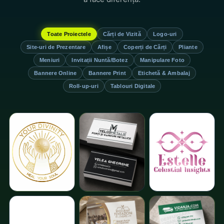
Toate Proiectele
Cărți de Vizită
Logo-uri
Site-uri de Prezentare
Afișe
Coperți de Cărți
Pliante
Meniuri
Invitații Nuntă/Botez
Manipulare Foto
Bannere Online
Bannere Print
Etichetă & Ambalaj
Roll-up-uri
Tablouri Digitale