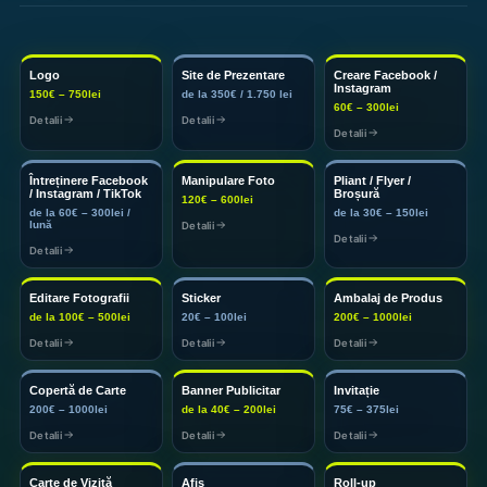
Logo
Site de Prezentare
Creare Facebook /
Instagram
150€ – 750lei
de la 350€ / 1.750 lei
60€ – 300lei
Detalii
Detalii
Detalii
Întreținere Facebook
Manipulare Foto
Pliant / Flyer /
/ Instagram / TikTok
Broșură
120€ – 600lei
de la 60€ – 300lei /
de la 30€ – 150lei
lună
Detalii
Detalii
Detalii
Editare Fotografii
Sticker
Ambalaj de Produs
de la 100€ – 500lei
20€ – 100lei
200€ – 1000lei
Detalii
Detalii
Detalii
Copertă de Carte
Banner Publicitar
Invitație
200€ – 1000lei
de la 40€ – 200lei
75€ – 375lei
Detalii
Detalii
Detalii
Carte de Vizită
Afiș
Roll-up