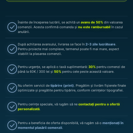
Înainte de începerea lucrării, se achită un
avans de 50%
din valoarea
comenzii. Acesta confirmă comanda și
nu este rambursabil
în cazul
anulării.
După achitarea avansului, livrarea se face în
2–3 zile lucrătoare
.
Pentru proiecte mai complexe, termenul poate fi mai mare, aspect
stabilit la plasarea comenzii.
Pentru urgențe, se aplică o taxă suplimentară:
30%
pentru comenzi de
până la 60€ / 300 lei și
50%
pentru cele peste această valoare.
Nu oferim servicii de
tipărire (print)
. Pregătim și livrăm fișierele finale
optimizate și pregătite pentru tipărire, conform cerințelor tipografiei.
Pentru cerințe speciale, vă rugăm să ne
contactați pentru o ofertă
personalizată
.
Pentru a beneficia de oferta disponibilă, vă rugăm să o
menționați în
momentul plasării comenzii
.